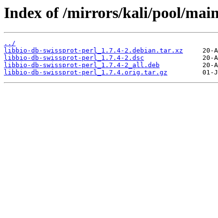
Index of /mirrors/kali/pool/main
../
libbio-db-swissprot-perl_1.7.4-2.debian.tar.xz
libbio-db-swissprot-perl_1.7.4-2.dsc
libbio-db-swissprot-perl_1.7.4-2_all.deb
libbio-db-swissprot-perl_1.7.4.orig.tar.gz