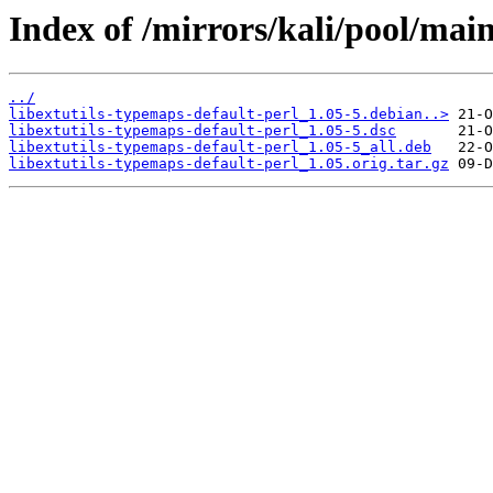
Index of /mirrors/kali/pool/main
../
libextutils-typemaps-default-perl_1.05-5.debian..>
libextutils-typemaps-default-perl_1.05-5.dsc
libextutils-typemaps-default-perl_1.05-5_all.deb
libextutils-typemaps-default-perl_1.05.orig.tar.gz