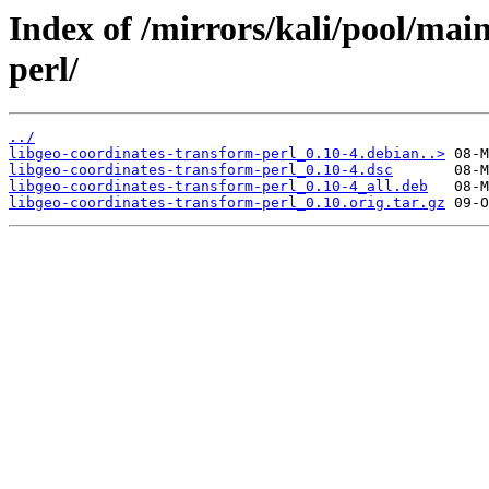
Index of /mirrors/kali/pool/mai
perl/
../
libgeo-coordinates-transform-perl_0.10-4.debian..>
libgeo-coordinates-transform-perl_0.10-4.dsc
libgeo-coordinates-transform-perl_0.10-4_all.deb
libgeo-coordinates-transform-perl_0.10.orig.tar.gz