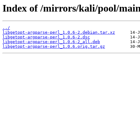
Index of /mirrors/kali/pool/main
../
libgetopt-argparse-perl_1.0.6-2.debian.tar.xz
libgetopt-argparse-perl_1.0.6-2.dsc
libgetopt-argparse-perl_1.0.6-2_all.deb
libgetopt-argparse-perl_1.0.6.orig.tar.gz