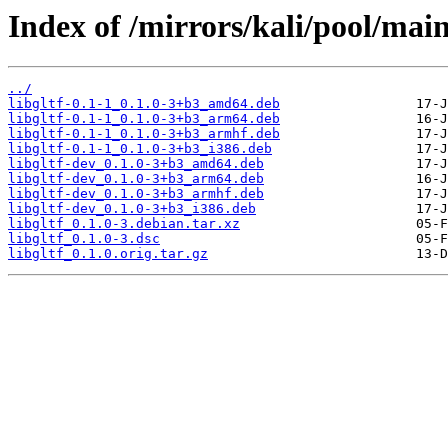
Index of /mirrors/kali/pool/main/
../
libgltf-0.1-1_0.1.0-3+b3_amd64.deb
libgltf-0.1-1_0.1.0-3+b3_arm64.deb
libgltf-0.1-1_0.1.0-3+b3_armhf.deb
libgltf-0.1-1_0.1.0-3+b3_i386.deb
libgltf-dev_0.1.0-3+b3_amd64.deb
libgltf-dev_0.1.0-3+b3_arm64.deb
libgltf-dev_0.1.0-3+b3_armhf.deb
libgltf-dev_0.1.0-3+b3_i386.deb
libgltf_0.1.0-3.debian.tar.xz
libgltf_0.1.0-3.dsc
libgltf_0.1.0.orig.tar.gz