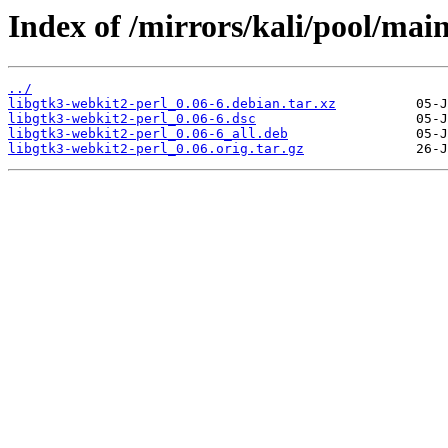
Index of /mirrors/kali/pool/main
../
libgtk3-webkit2-perl_0.06-6.debian.tar.xz
libgtk3-webkit2-perl_0.06-6.dsc
libgtk3-webkit2-perl_0.06-6_all.deb
libgtk3-webkit2-perl_0.06.orig.tar.gz