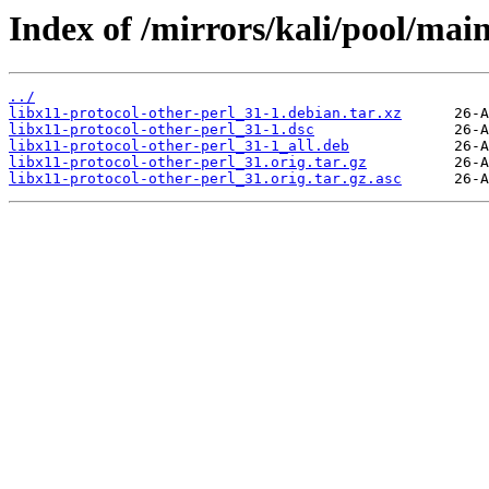
Index of /mirrors/kali/pool/main
../
libx11-protocol-other-perl_31-1.debian.tar.xz
libx11-protocol-other-perl_31-1.dsc
libx11-protocol-other-perl_31-1_all.deb
libx11-protocol-other-perl_31.orig.tar.gz
libx11-protocol-other-perl_31.orig.tar.gz.asc