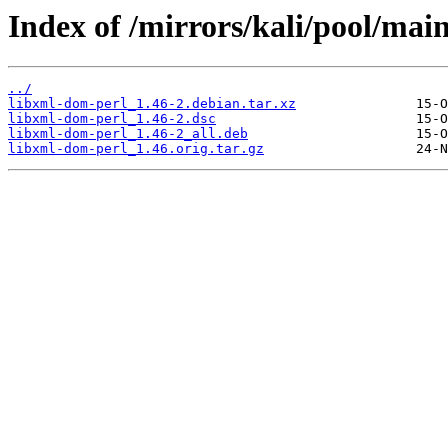
Index of /mirrors/kali/pool/mai
../
libxml-dom-perl_1.46-2.debian.tar.xz
libxml-dom-perl_1.46-2.dsc
libxml-dom-perl_1.46-2_all.deb
libxml-dom-perl_1.46.orig.tar.gz