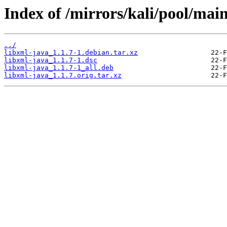
Index of /mirrors/kali/pool/main
../
libxml-java_1.1.7-1.debian.tar.xz
libxml-java_1.1.7-1.dsc
libxml-java_1.1.7-1_all.deb
libxml-java_1.1.7.orig.tar.xz