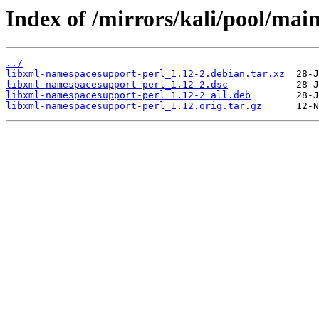
Index of /mirrors/kali/pool/mai
../
libxml-namespacesupport-perl_1.12-2.debian.tar.xz
libxml-namespacesupport-perl_1.12-2.dsc
libxml-namespacesupport-perl_1.12-2_all.deb
libxml-namespacesupport-perl_1.12.orig.tar.gz