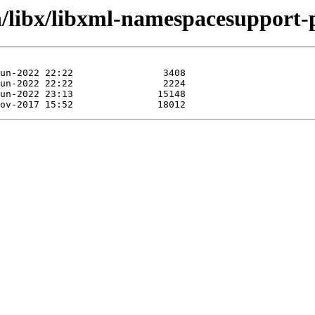
n/libx/libxml-namespacesupport-p