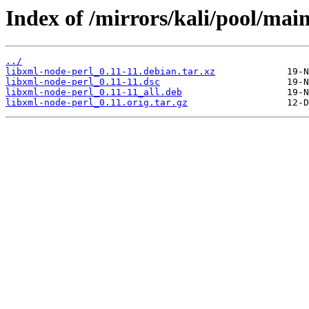
Index of /mirrors/kali/pool/main
../
libxml-node-perl_0.11-11.debian.tar.xz
libxml-node-perl_0.11-11.dsc
libxml-node-perl_0.11-11_all.deb
libxml-node-perl_0.11.orig.tar.gz