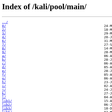
Index of /kali/pool/main/
../
0/
2/
3/
4/
6/
7/
8/
9/
a/
b/
c/
d/
e/
f/
g/
h/
i/
j/
k/
l/
lib1/
lib2/
lib3/