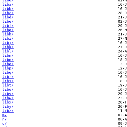
lib6/
liba/
libb/
libc/
libd/
libe/
libf/
libg/
libh/
libi/
libj/
libk/
libl/
libm/
libn/
libo/
libp/
libq/
libr/
libs/
libt/
libu/
libv/
libw/
libx/
liby/
libz/
m/
n/
o/