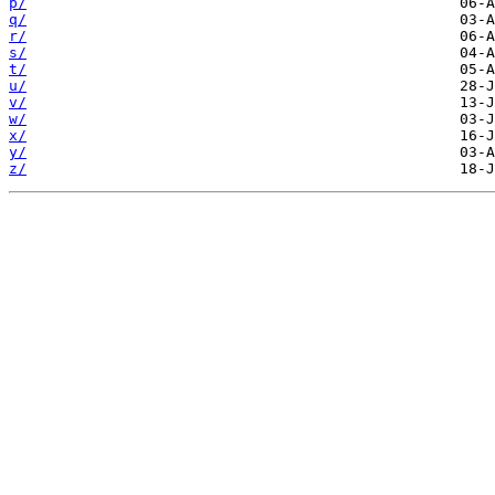
p/
q/
r/
s/
t/
u/
v/
w/
x/
y/
z/